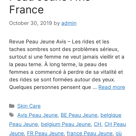
France
October 30, 2019
by
admin
Revue Peau Jeune Avis – Les rides et les
taches sombres sont des problèmes sérieux,
surtout si une femme ne veut jamais vieillir et a
la peau terne. À long terme, la peau des
femmes a commencé à perdre de sa vitalité et
des rides se sont formées autour des yeux.
Quelques personnes pensent que …
Read more
Categories
Skin Care
Tags
Avis Peau Jeune
,
BE Peau Jeune
,
belgique
Peau Jeune
,
belgium Peau Jeune
,
CH
,
CH Peau
Jeune
,
FR Peau Jeune
,
france Peau Jeune
,
où