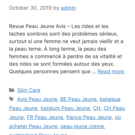
October 30, 2019
by
admin
Revue Peau Jeune Avis – Les rides et les
taches sombres sont des problèmes sérieux,
surtout si une femme ne veut jamais vieillir et a
la peau terne. À long terme, la peau des
femmes a commencé à perdre de sa vitalité et
des rides se sont formées autour des yeux.
Quelques personnes pensent que …
Read more
Categories
Skin Care
Tags
Avis Peau Jeune
,
BE Peau Jeune
,
belgique
Peau Jeune
,
belgium Peau Jeune
,
CH
,
CH Peau
Jeune
,
FR Peau Jeune
,
france Peau Jeune
,
où
acheter Peau Jeune
,
peau jeune creme
,