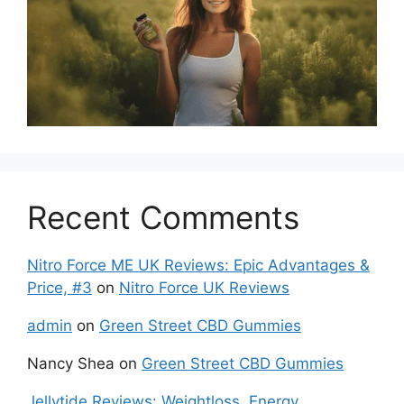
Recent Comments
Nitro Force ME UK Reviews: Epic Advantages &
Price, #3
on
Nitro Force UK Reviews
admin
on
Green Street CBD Gummies
Nancy Shea
on
Green Street CBD Gummies
Jellytide Reviews: Weightloss, Energy,