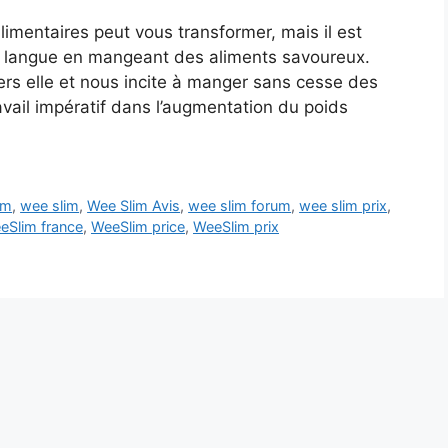
imentaires peut vous transformer, mais il est
tre langue en mangeant des aliments savoureux.
vers elle et nous incite à manger sans cesse des
vail impératif dans l’augmentation du poids
im
,
wee slim
,
Wee Slim Avis
,
wee slim forum
,
wee slim prix
,
eSlim france
,
WeeSlim price
,
WeeSlim prix