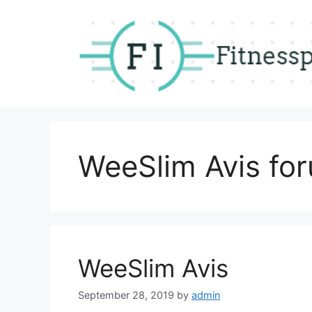
Skip
to
content
WeeSlim Avis fo
WeeSlim Avis
September 28, 2019
by
admin