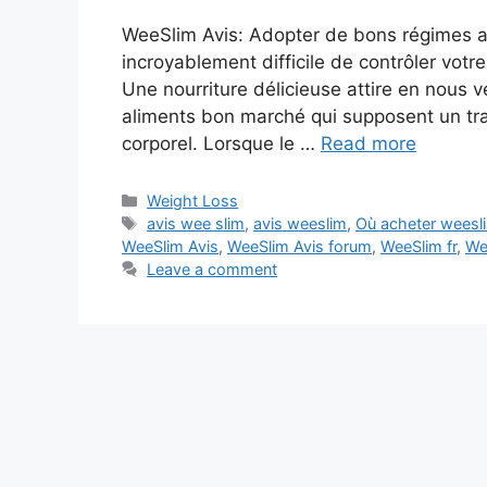
WeeSlim Avis: Adopter de bons régimes al
incroyablement difficile de contrôler vo
Une nourriture délicieuse attire en nous 
aliments bon marché qui supposent un tra
corporel. Lorsque le …
Read more
Categories
Weight Loss
Tags
avis wee slim
,
avis weeslim
,
Où acheter weesl
WeeSlim Avis
,
WeeSlim Avis forum
,
WeeSlim fr
,
We
Leave a comment