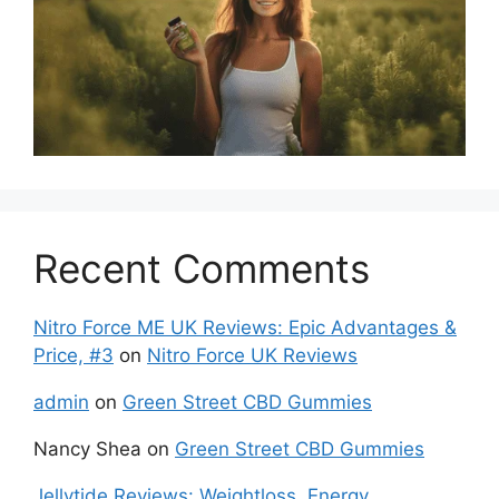
Recent Comments
Nitro Force ME UK Reviews: Epic Advantages &
Price, #3
on
Nitro Force UK Reviews
admin
on
Green Street CBD Gummies
Nancy Shea
on
Green Street CBD Gummies
Jellytide Reviews: Weightloss, Energy,