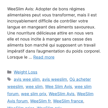
WeeSlim Avis: Adopter de bons régimes
alimentaires peut vous transformer, mais il est
incroyablement difficile de contrôler votre
langue en mangeant des aliments savoureux.
Une nourriture délicieuse attire en nous vers
elle et nous incite à manger sans cesse des
aliments bon marché qui supposent un travail
impératif dans l’augmentation du poids corporel.
Lorsque le …
Read more
Categories
Weight Loss
Tags
avis wee slim
,
avis weeslim
,
Où acheter
weeslim
,
wee slim
,
Wee Slim Avis
,
wee slim
forum
,
wee slim prix
,
WeeSlim Avis
,
WeeSlim
Avis forum
,
WeeSlim fr
,
WeeSlim france
,