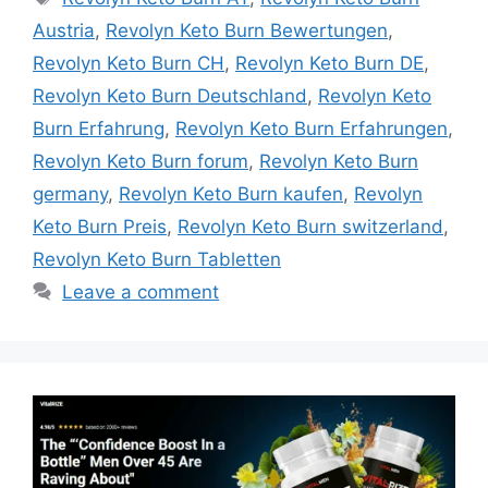
Austria
,
Revolyn Keto Burn Bewertungen
,
Revolyn Keto Burn CH
,
Revolyn Keto Burn DE
,
Revolyn Keto Burn Deutschland
,
Revolyn Keto
Burn Erfahrung
,
Revolyn Keto Burn Erfahrungen
,
Revolyn Keto Burn forum
,
Revolyn Keto Burn
germany
,
Revolyn Keto Burn kaufen
,
Revolyn
Keto Burn Preis
,
Revolyn Keto Burn switzerland
,
Revolyn Keto Burn Tabletten
Leave a comment