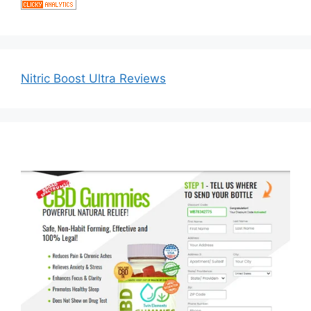
Nitric Boost Ultra Reviews